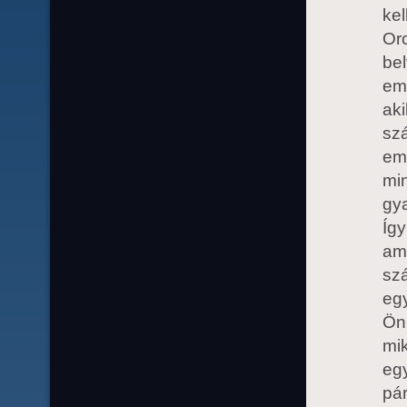
kel
Or
be
eme
aki
sz
eml
mi
gya
Íg
ami
szá
egy
Ön
mi
eg
pá