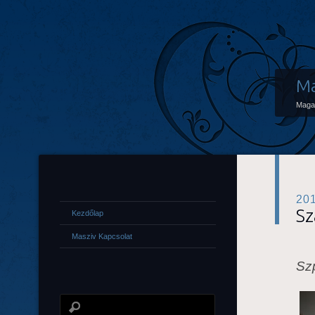
Ma
Maga
20
Sz
Kezdőlap
Masziv Kapcsolat
Szp