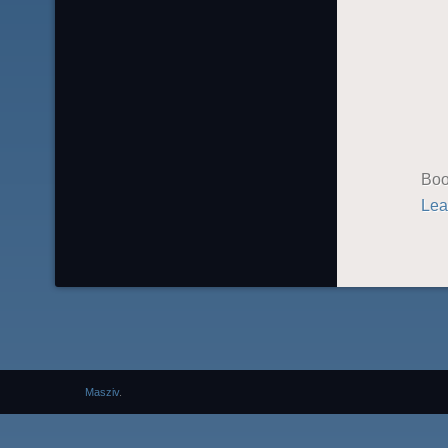
Boo
Lea
Masziv
.