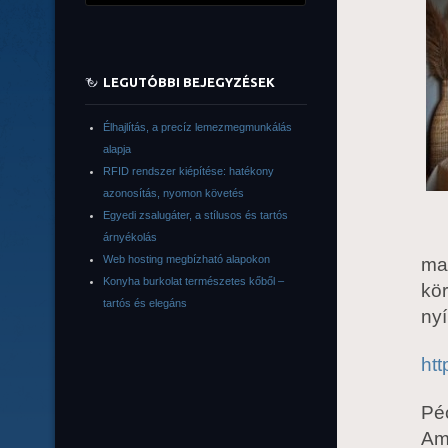
LEGUTÓBBI BEJEGYZÉSEK
Élhajlítás, a precíz lemezmegmunkálás
alapja
RFID rendszer kiépítése: hatékony
azonosítás, nyomon követés
Egyedi zsalugáter, a stílusos és tartós
árnyékolás
Web hosting megbízható alapokon
mag
Konyha burkolat természetes kőből –
kör
tartós és elegáns
nyí
ht
Péc
Am