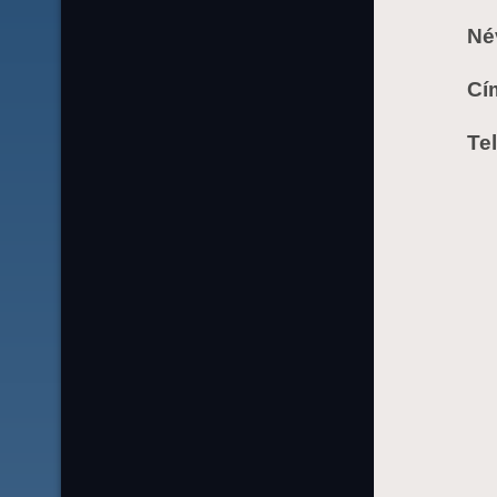
Né
Cí
Te